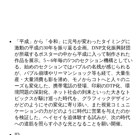
「平成」から「令和」に元号が変わったタイミングに
激動の平成の30年を振り返る企画。DNP文化振興財団
が所蔵するポスターの中から平成に入って制作された
作品を展示。5～6年毎の5つのセクション機構としてい
る。始めのセクションではバブルの名残が感じられる
が、バブル崩壊やリーマンショック等も経て、大量生
産・大量消費も影を潜め、モノからコトへと人々のニ
ーズも変化した。携帯電話の登場、印刷のDTP化、環
境問題の深刻化、ネット社会の到来といった大きなト
ピックスが駆け巡った時代を、グラフィックデザイン
がどのようにその変化に寄り添い、また視覚コミュニ
ケーションの力がどのように時代に営業を与えたのか
を検証した。ヘイセイを追体験する試みが、次の時代
への道筋を照らす小さな光となることを願い開催。
ID