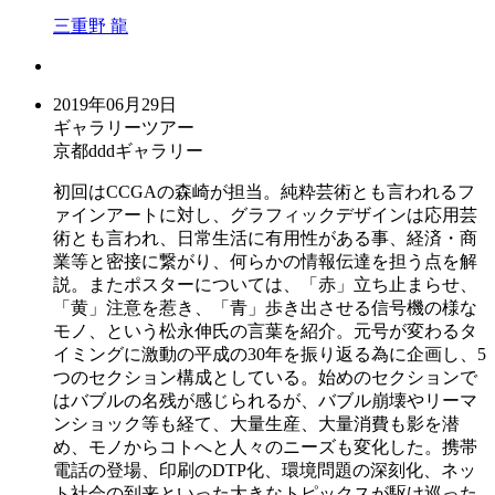
三重野 龍
2019年06月29日
ギャラリーツアー
京都dddギャラリー
初回はCCGAの森崎が担当。純粋芸術とも言われるフ
ァインアートに対し、グラフィックデザインは応用芸
術とも言われ、日常生活に有用性がある事、経済・商
業等と密接に繋がり、何らかの情報伝達を担う点を解
説。またポスターについては、「赤」立ち止まらせ、
「黄」注意を惹き、「青」歩き出させる信号機の様な
モノ、という松永伸氏の言葉を紹介。元号が変わるタ
イミングに激動の平成の30年を振り返る為に企画し、5
つのセクション構成としている。始めのセクションで
はバブルの名残が感じられるが、バブル崩壊やリーマ
ンショック等も経て、大量生産、大量消費も影を潜
め、モノからコトへと人々のニーズも変化した。携帯
電話の登場、印刷のDTP化、環境問題の深刻化、ネッ
ト社会の到来といった大きなトピックスが駆け巡った